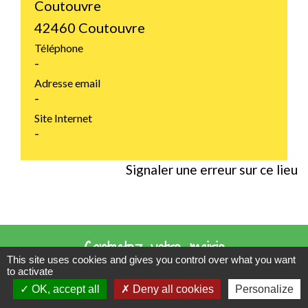
Coutouvre
42460 Coutouvre
Téléphone
-
Adresse email
-
Site Internet
-
Signaler une erreur sur ce lieu
Contactez votre mairie
This site uses cookies and gives you control over what you want
to activate
Commune de Coutouvre
OK, accept all
Deny all cookies
Personalize
31 Grande Rue