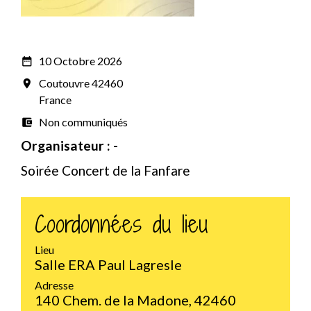
10 Octobre 2026
date_range
Coutouvre 42460
room
France
Non communiqués
account_balance_wallet
Organisateur : -
Soirée Concert de la Fanfare
Coordonnées du lieu
Lieu
Salle ERA Paul Lagresle
Adresse
140 Chem. de la Madone, 42460