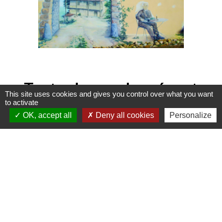
Toutes les randonnées et
This site uses cookies and gives you control over what you want
balades en Roannais
to activate
OK, accept all
Deny all cookies
Personalize