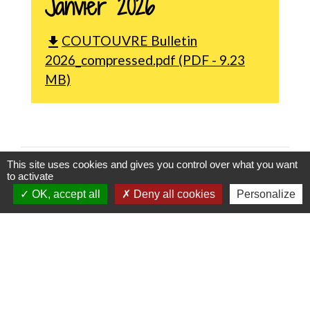
Janvier 2026
COUTOUVRE Bulletin
file_download
2026_compressed.pdf (PDF - 9.23
MB)
This site uses cookies and gives you control over what you want
to activate
OK, accept all
Deny all cookies
Personalize
Contactez votre mairie
Commune de Coutouvre
31 Grande Rue
42460 Coutouvre - FRANCE
+33 4 77 66 21 13